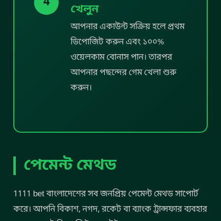
4
খেলুন
আপনার একাউন্ট সক্রিয় হলে প্রথম
ডিপোজিট করুন এবং ১০০%
ওয়েলকাম বোনাস পান। তারপর
আপনার পছন্দের গেম খেলা শুরু
করুন।
পেমেন্ট মেথড
1111 bet বাংলাদেশের সব জনপ্রিয় পেমেন্ট মেথড সাপোর্ট
করে। আপনি বিকাশ, নগদ, রকেট বা ব্যাংক ট্রান্সফার ব্যবহার