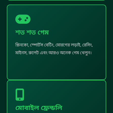
শত শত গেম
প্লিনকো, স্পোর্টস বেটিং, মোরগের লড়াই, রেসিং,
মাইনস, রুলেট এবং আরও অনেক গেম খেলুন।
মোবাইল ফ্রেন্ডলি