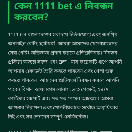
কেন 1111 bet এ নিবন্ধন
করবেন?
1111 bet বাংলাদেশের সবচেয়ে নির্ভরযোগ্য এবং জনপ্রিয়
অনলাইন বেটিং প্ল্যাটফর্ম। আমরা আমাদের খেলোয়াড়দের
সেরা গেমিং অভিজ্ঞতা প্রদান করতে প্রতিশ্রুতিবদ্ধ। নিবন্ধন
প্রক্রিয়া অত্যন্ত সহজ এবং দ্রুত - মাত্র কয়েকটি ধাপে আপনি
আপনার একাউন্ট তৈরি করতে পারবেন এবং খেলা শুরু
করতে পারবেন। আমাদের প্ল্যাটফর্মে নিবন্ধন করলে আপনি
পাবেন বিশাল ওয়েলকাম বোনাস, দ্রুত পেমেন্ট, ২৪/৭
কাস্টমার সাপোর্ট এবং শত শত গেমের অ্যাক্সেস। আমরা
আপনার নিরাপত্তা এবং গোপনীয়তাকে সর্বোচ্চ অগ্রাধিকার
দিই এবং সব লেনদেন সম্পূর্ণ এনক্রিপ্টেড।