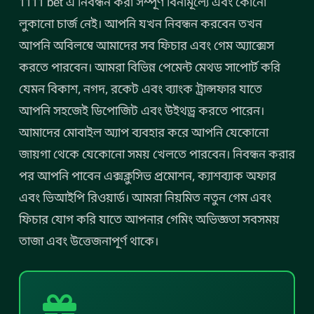
1111 bet এ নিবন্ধন করা সম্পূর্ণ বিনামূল্যে এবং কোনো
লুকানো চার্জ নেই। আপনি যখন নিবন্ধন করবেন তখন
আপনি অবিলম্বে আমাদের সব ফিচার এবং গেম অ্যাক্সেস
করতে পারবেন। আমরা বিভিন্ন পেমেন্ট মেথড সাপোর্ট করি
যেমন বিকাশ, নগদ, রকেট এবং ব্যাংক ট্রান্সফার যাতে
আপনি সহজেই ডিপোজিট এবং উইথড্র করতে পারেন।
আমাদের মোবাইল অ্যাপ ব্যবহার করে আপনি যেকোনো
জায়গা থেকে যেকোনো সময় খেলতে পারবেন। নিবন্ধন করার
পর আপনি পাবেন এক্সক্লুসিভ প্রমোশন, ক্যাশব্যাক অফার
এবং ভিআইপি রিওয়ার্ড। আমরা নিয়মিত নতুন গেম এবং
ফিচার যোগ করি যাতে আপনার গেমিং অভিজ্ঞতা সবসময়
তাজা এবং উত্তেজনাপূর্ণ থাকে।