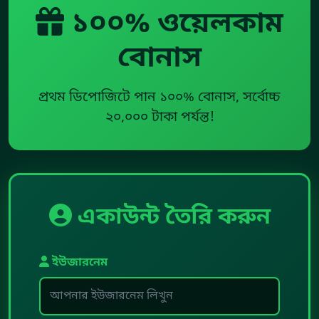
১০০% ওয়েলকাম
বোনাস
প্রথম ডিপোজিটে পান ১০০% বোনাস, সর্বোচ্চ
২০,০০০ টাকা পর্যন্ত!
একাউন্ট তৈরি করুন
ইউজারনেম