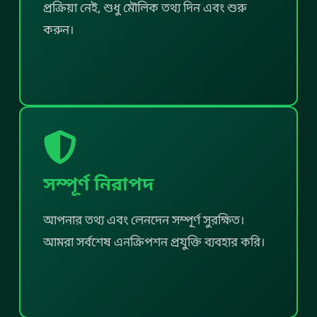
প্রক্রিয়া নেই, শুধু মৌলিক তথ্য দিন এবং শুরু
করুন।
সম্পূর্ণ নিরাপদ
আপনার তথ্য এবং লেনদেন সম্পূর্ণ সুরক্ষিত।
আমরা সর্বশেষ এনক্রিপশন প্রযুক্তি ব্যবহার করি।