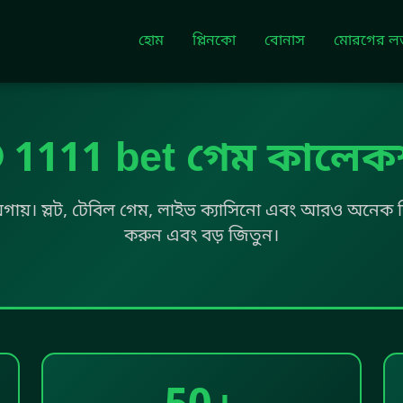
হোম
প্লিনকো
বোনাস
মোরগের লড
1111 bet গেম কালে
গায়। স্লট, টেবিল গেম, লাইভ ক্যাসিনো এবং আরও অনেক ক
করুন এবং বড় জিতুন।