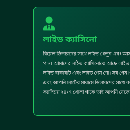
লাইভ ক্যাসিনো
রিয়েল ডিলারদের সাথে লাইভ খেলুন এবং আস
পান। আমাদের লাইভ ক্যাসিনোতে আছে লাইভ ব্ল
লাইভ বাকারাট এবং লাইভ গেম শো। সব গেম HD 
এবং আপনি চ্যাটের মাধ্যমে ডিলারদের সাথে
ক্যাসিনো ২৪/৭ খোলা থাকে তাই আপনি যেক