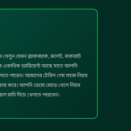
ম খেলুন যেমন ব্ল্যাকজ্যাক, রুলেট, বাকারাট
র একাধিক ভ্যারিয়েন্ট আছে যাতে আপনি
েলতে পারেন। আমাদের টেবিল গেম সহজ নিয়ম
ার করে। আপনি ডেমো মোডে খেলে নিয়ম
েল মানি দিয়ে খেলতে পারবেন।