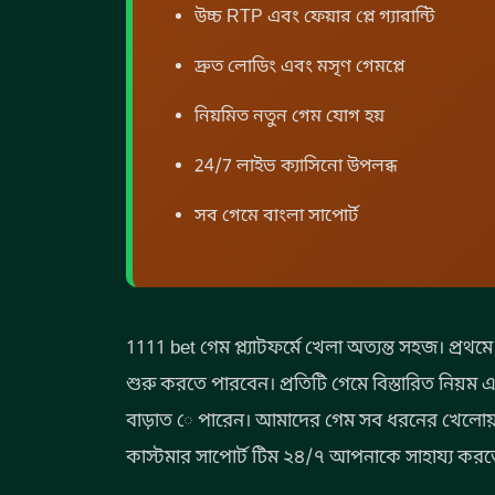
উচ্চ RTP এবং ফেয়ার প্লে গ্যারান্টি
দ্রুত লোডিং এবং মসৃণ গেমপ্লে
নিয়মিত নতুন গেম যোগ হয়
24/7 লাইভ ক্যাসিনো উপলব্ধ
সব গেমে বাংলা সাপোর্ট
1111 bet গেম প্ল্যাটফর্মে খেলা অত্যন্ত সহজ।
শুরু করতে পারবেন। প্রতিটি গেমে বিস্তারিত নি
বাড়াত ে পারেন। আমাদের গেম সব ধরনের খেলোয়া
কাস্টমার সাপোর্ট টিম ২৪/৭ আপনাকে সাহায্য করতে