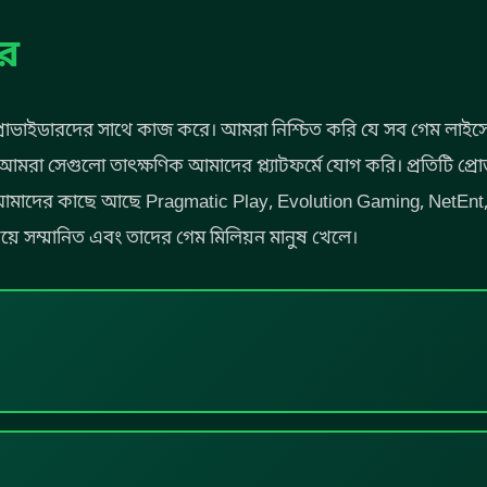
ার
েম প্রোভাইডারদের সাথে কাজ করে। আমরা নিশ্চিত করি যে সব গেম লাইস
রা সেগুলো তাৎক্ষণিক আমাদের প্ল্যাটফর্মে যোগ করি। প্রতিটি প্রো
ে। আমাদের কাছে আছে Pragmatic Play, Evolution Gaming, Net
চেয়ে সম্মানিত এবং তাদের গেম মিলিয়ন মানুষ খেলে।