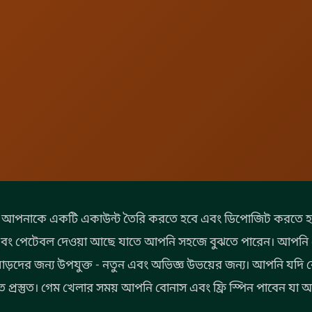
 প্রথমে আপনাকে একটি একাউন্ট তৈরি করতে হবে এবং ডিপোজিট করতে
য়ম এবং পেটেবল দেওয়া আছে যাতে আপনি সহজে বুঝতে পারেন। আপনি 
ড়দের জন্য উপযুক্ত - নতুন এবং অভিজ্ঞ উভয়ের জন্য। আপনি যদি 
 প্রস্তুত। গেম খেলার সময় আপনি বোনাস এবং ফ্রি স্পিন পাবেন যা আ