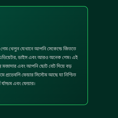
যাশ গেম খেলুন যেখানে আপনি সেকেন্ডে জিততে
, এভিয়েটর, ডাইস এবং আরও অনেক গেম। এই
ন্ত মজাদার এবং আপনি ছোট বেট দিয়ে বড়
মে প্রভেবলি ফেয়ার সিস্টেম আছে যা নিশ্চিত
র্যান্ডম এবং ফেয়ার।