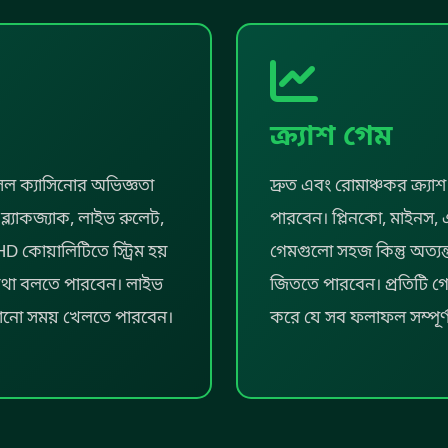
ক্র্যাশ গেম
ল ক্যাসিনোর অভিজ্ঞতা
দ্রুত এবং রোমাঞ্চকর ক্র্
্যাকজ্যাক, লাইভ রুলেট,
পারবেন। প্লিনকো, মাইনস
কোয়ালিটিতে স্ট্রিম হয়
গেমগুলো সহজ কিন্তু অত্য
 কথা বলতে পারবেন। লাইভ
জিততে পারবেন। প্রতিটি গে
োনো সময় খেলতে পারবেন।
করে যে সব ফলাফল সম্পূর্ণ 