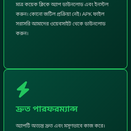
মাত্র কয়েক ক্লিকে অ্যাপ ডাউনলোড এবং ইনস্টল
করুন। কোনো জটিল প্রক্রিয়া নেই। APK ফাইল
সরাসরি আমাদের ওয়েবসাইট থেকে ডাউনলোড
করুন।
দ্রুত পারফরম্যান্স
অ্যাপটি অত্যন্ত দ্রুত এবং মসৃণভাবে কাজ করে।