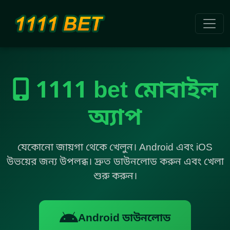
হোম
অ্যাপ
1111 bet মোবাইল
অ্যাপ
যেকোনো জায়গা থেকে খেলুন। Android এবং iOS
উভয়ের জন্য উপলব্ধ। দ্রুত ডাউনলোড করুন এবং খেলা
শুরু করুন।
Android ডাউনলোড