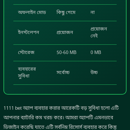
অফলাইন মোড
কিছু গেমে
না
প্রয়োজন
ইনস্টলেশন
প্রয়োজন
নেই
স্টোরেজ
50-60 MB
0 MB
ব্যবহারের
সর্বোচ্চ
উচ্চ
সুবিধা
1111 bet অ্যাপ ব্যবহার করার আরেকটি বড় সুবিধা হলো এটি
আপনার ব্যাটারি কম খরচ করে। আমরা অ্যাপটি এমনভাবে
ডিজাইন করেছি যাতে এটি সর্বনিম্ন রিসোর্স ব্যবহার করে কিন্তু