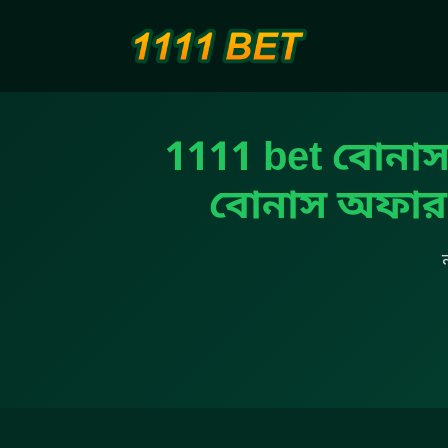
হোম
বোনাস
1111 bet বোনাস
বোনাস অফার য