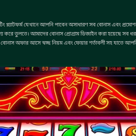
 প্ল্যাটফর্ম যেখানে আপনি পাবেন অসাধারণ সব বোনাস এবং প্রমোশন
রে তুলতে। আমাদের বোনাস প্রোগ্রাম ডিজাইন করা হয়েছে সব ধরনে
টি বোনাস অফার আসে স্বচ্ছ নিয়ম এবং ফেয়ার শর্তাবলী সহ যাতে আপন