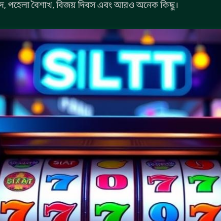
 ঈদ, পহেলা বৈশাখ, বিজয় দিবস এবং আরও অনেক কিছু।