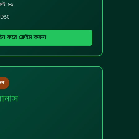
ন্ট: ৮x
AD50
ন করে ক্লেইম করুন
ুন
োনাস