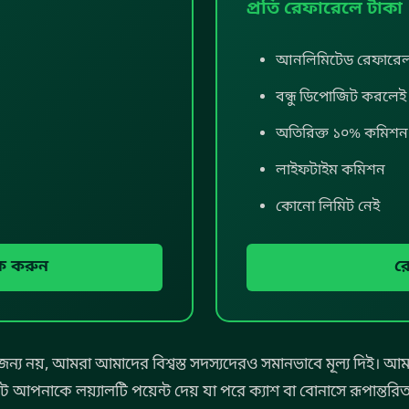
প্রতি রেফারেলে টাকা
আনলিমিটেড রেফারেল
বন্ধু ডিপোজিট করলেই
অতিরিক্ত ১০% কমিশন
লাইফটাইম কমিশন
কোনো লিমিট নেই
ক করুন
র
জন্য নয়, আমরা আমাদের বিশ্বস্ত সদস্যদেরও সমানভাবে মূল্য দিই। আম
বেট আপনাকে লয়্যালটি পয়েন্ট দেয় যা পরে ক্যাশ বা বোনাসে রূপান