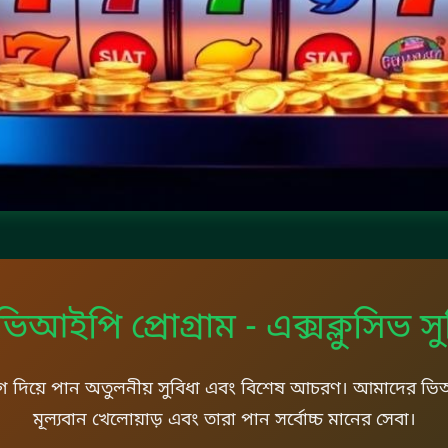
িআইপি প্রোগ্রাম - এক্সক্লুসিভ সু
োগ দিয়ে পান অতুলনীয় সুবিধা এবং বিশেষ আচরণ। আমাদের ভ
মূল্যবান খেলোয়াড় এবং তারা পান সর্বোচ্চ মানের সেবা।