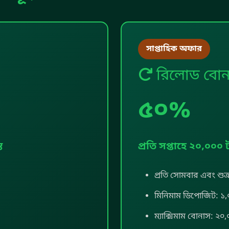
সাপ্তাহিক অফার
রিলোড বোন
৫০%
ত
প্রতি সপ্তাহে ২০,০০০ ট
প্রতি সোমবার এবং শুক
মিনিমাম ডিপোজিট: ১,
ম্যাক্সিমাম বোনাস: ২০